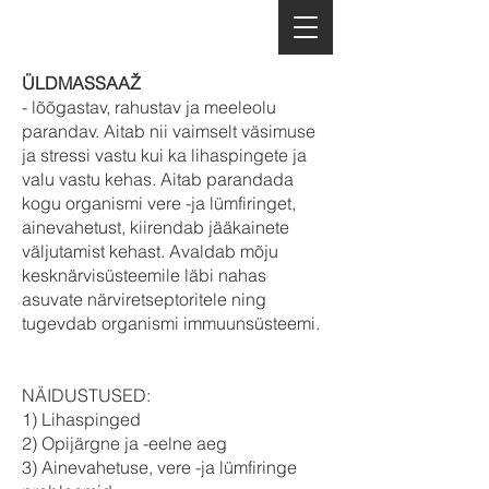
ÜLDMASSAAŽ
- lõõgastav, rahustav ja meeleolu
parandav. Aitab nii vaimselt väsimuse
ja stressi vastu kui ka lihaspingete ja
valu vastu kehas. Aitab parandada
kogu organismi vere -ja lümfiringet,
ainevahetust, kiirendab jääkainete
väljutamist kehast. Avaldab mõju
kesknärvisüsteemile läbi nahas
asuvate närviretseptoritele ning
tugevdab organismi immuunsüsteemi.
NÄIDUSTUSED:
1) Lihaspinged
2) Opijärgne ja -eelne aeg
3) Ainevahetuse, vere -ja lümfiringe