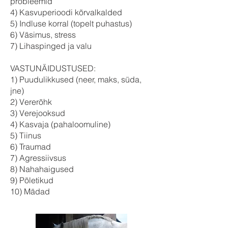
probleemid
4) Kasvuperioodi kõrvalkalded
5) Indluse korral (topelt puhastus)
6) Väsimus, stress
7) Lihaspinged ja valu
VASTUNÄIDUSTUSED:
1) Puudulikkused (neer, maks, süda,
jne)
2) Vererõhk
3) Verejooksud
4) Kasvaja (pahaloomuline)
5) Tiinus
6) Traumad
7) Agressiivsus
8) Nahahaigused
9) Põletikud
10) Mädad