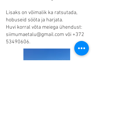
Lisaks on võimalik ka ratsutada,
hobuseid sööta ja harjata.
Huvi korral võta meiega ühendust:
siimumaetalu@gmail.com või +372
53490606.