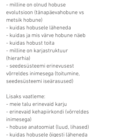
- milline on olnud hobuse
evolutsioon (tänapäevahobune vs
metsik hobune)
- kuidas hobusele läheneda
- kuidas ja mis värve hobune näeb
- kuidas hobust toita
- milline on karjastruktuur
(hierarhia)
- seedesüsteemi erinevusest
võrreldes inimesega (toitumine,
seedesüsteemi iseärasused)
Lisaks vaatleme:
- meie talu erinevaid karju
- erinevaid kehapiirkondi (võrreldes
inimesega)
- hobuse anatoomiat (luud, lihased)
- kuidas hobusele õigesti läheneda