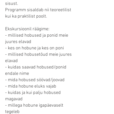
sisust.
Programm sisaldab nii teoreetilist
kui ka praktilist poolt.
Ekskursioonil räägime:
- millised hobused ja ponid meie
juures elavad
- kes on hobune ja kes on poni
- millised hobusetõud meie juures
elavad
- kuidas saavad hobused/ponid
endale nime
- mida hobused söövad/joovad
- mida hobune eluks vajab
- kuidas ja kui palju hobused
magavad
- millega hobune igapäevaselt
tegeleb