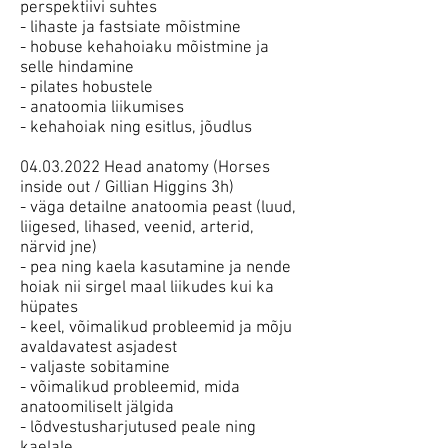
perspektiivi suhtes
- lihaste ja fastsiate mõistmine
- hobuse kehahoiaku mõistmine ja
selle hindamine
- pilates hobustele
- anatoomia liikumises
- kehahoiak ning esitlus, jõudlus
04.03.2022 Head anatomy (Horses
inside out / Gillian Higgins 3h)
- väga detailne anatoomia peast (luud,
liigesed, lihased, veenid, arterid,
närvid jne)
- pea ning kaela kasutamine ja nende
hoiak nii sirgel maal liikudes kui ka
hüpates
- keel, võimalikud probleemid ja mõju
avaldavatest asjadest
- valjaste sobitamine
- võimalikud probleemid, mida
anatoomiliselt jälgida
- lõdvestusharjutused peale ning