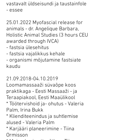
vastavalt üldseisundi ja taustainfole
- essee
​25.01.2022 Myofascial release for
animals - dr. Angelique Barbara,
Holistic Animal Studies (3 hours CEU
awarded through IVCA)
- fastsia ülesehitus
- fastsia vajalikkus kehale
- organismi mõjutamine fastsiate
kaudu
​21.09.2018-04.10.2019
Loomamassaaži süvaõpe koos
praktikaga - Eesti Massaaži - ja
Teraapiakool, Eesti Maaülikool
* Töötervishoid ja- ohutus - Valeria
Palm, Irina Bukk
* Klienditeenindus ja suhtlemise
alused - Valeria Palm
* Karjääri planeerimine - Tiina
Ormisson