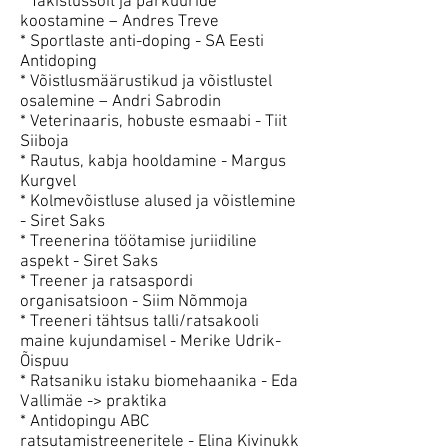
* Takistussõit ja parkuuride
koostamine – Andres Treve
* Sportlaste anti-doping - SA Eesti
Antidoping
* Võistlusmäärustikud ja võistlustel
osalemine – Andri Sabrodin
* Veterinaaris, hobuste esmaabi - Tiit
Siiboja
* Rautus, kabja hooldamine - Margus
Kurgvel
* Kolmevõistluse alused ja võistlemine
- Siret Saks
* Treenerina töötamise juriidiline
aspekt - Siret Saks
* Treener ja ratsaspordi
organisatsioon - Siim Nõmmoja
* Treeneri tähtsus talli/ratsakooli
maine kujundamisel - Merike Udrik-
Õispuu
* Ratsaniku istaku biomehaanika - Eda
Vallimäe -> praktika
* Antidopingu ABC
ratsutamistreeneritele - Elina Kivinukk