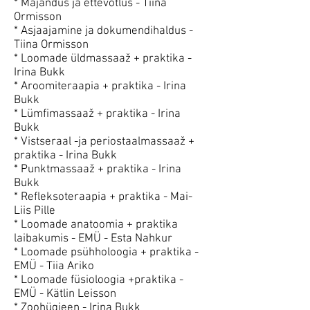
* Majandus ja ettevõtlus - Tiina
Ormisson
* Asjaajamine ja dokumendihaldus -
Tiina Ormisson
* Loomade üldmassaaž + praktika -
Irina Bukk
* Aroomiteraapia + praktika - Irina
Bukk
* Lümfimassaaž + praktika - Irina
Bukk
* Vistseraal -ja periostaalmassaaž +
praktika - Irina Bukk
* Punktmassaaž + praktika - Irina
Bukk
* Refleksoteraapia + praktika - Mai-
Liis Pille
* Loomade anatoomia + praktika
laibakumis - EMÜ - Esta Nahkur
* Loomade psühholoogia + praktika -
EMÜ - Tiia Ariko
* Loomade füsioloogia +praktika -
EMÜ - Kätlin Leisson
* Zoohügieen - Irina Bukk