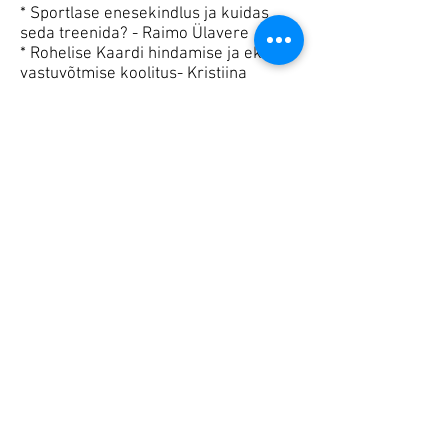
* Sportlase enesekindlus ja kuidas
seda treenida? - Raimo Ülavere
* Rohelise Kaardi hindamise ja eksami
vastuvõtmise koolitus- Kristiina
Raudnagel -> Praktika Veskimetsas
17.02-11.03.2018
Spordi üldained.
Abitreener tase 3 - Tallinna Ülikool
* Spordi organisatsiooniline korraldus
ja reguleerimise vormid - Joe
Noormets
* Sporditurunduse alused - Joe
Noormets
* Inimese kohanemisvõime - selle
olemus, erinevad funktsioonid ja
varieeruvad piirid. Norm ja patoloogia.
Superkompensatsioon. - Karin Baskin
* Olulised ealised iseärasused - laps,
nooruk, täiskasvanu ja vanur. Nende
võimed, struktuurid, treenitavus ja
treeningu erinevus. - Karin Baskin
* Spordimeditsiiniline terviseuuring