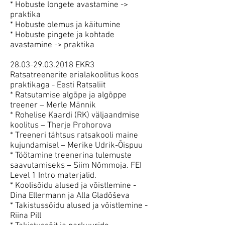
* Hobuste longete avastamine ->
praktika
* Hobuste olemus ja käitumine
* Hobuste pingete ja kohtade
avastamine -> praktika
28.03-29.03.2018 EKR3
Ratsatreenerite erialakoolitus koos
praktikaga - Eesti Ratsaliit
* Ratsutamise algõpe ja algõppe
treener – Merle Männik
* Rohelise Kaardi (RK) väljaandmise
koolitus – Therje Prohorova
* Treeneri tähtsus ratsakooli maine
kujundamisel – Merike Udrik-Õispuu
* Töötamine treenerina tulemuste
saavutamiseks – Siim Nõmmoja. FEI
Level 1 Intro materjalid.
* Koolisõidu alused ja võistlemine -
Dina Ellermann ja Alla Gladõševa
* Takistussõidu alused ja võistlemine -
Riina Pill