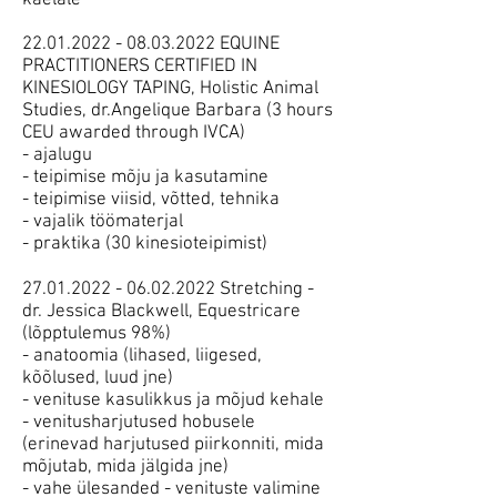
kaelale
22.01.2022 - 08.03.2022 EQUINE
PRACTITIONERS CERTIFIED IN
KINESIOLOGY TAPING, Holistic Animal
Studies, dr.Angelique Barbara (3 hours
CEU awarded through IVCA)
- ajalugu
- teipimise mõju ja kasutamine
- teipimise viisid, võtted, tehnika
- vajalik töömaterjal
- praktika (30 kinesioteipimist)
27.01.2022 - 06.02.2022 Stretching -
dr. Jessica Blackwell, Equestricare
(lõpptulemus 98%)
- anatoomia (lihased, liigesed,
kõõlused, luud jne)
- venituse kasulikkus ja mõjud kehale
- venitusharjutused hobusele
(erinevad harjutused piirkonniti, mida
mõjutab, mida jälgida jne)
- vahe ülesanded - venituste valimine