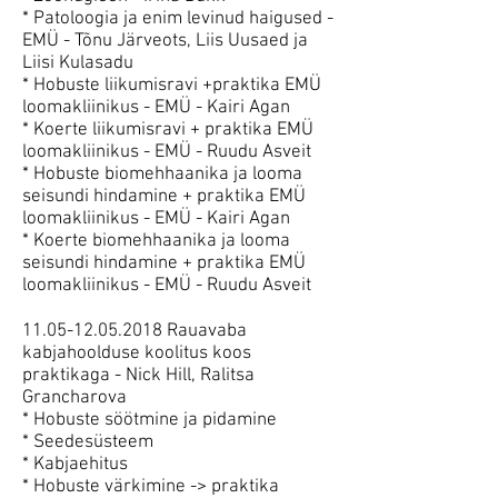
* Patoloogia ja enim levinud haigused -
EMÜ - Tõnu Järveots, Liis Uusaed ja
Liisi Kulasadu
* Hobuste liikumisravi +praktika EMÜ
loomakliinikus - EMÜ - Kairi Agan
* Koerte liikumisravi + praktika EMÜ
loomakliinikus - EMÜ - Ruudu Asveit
* Hobuste biomehhaanika ja looma
seisundi hindamine + praktika EMÜ
loomakliinikus - EMÜ - Kairi Agan
* Koerte biomehhaanika ja looma
seisundi hindamine + praktika EMÜ
loomakliinikus - EMÜ - Ruudu Asveit
11.05-12.05.2018 Rauavaba
kabjahoolduse koolitus koos
praktikaga - Nick Hill, Ralitsa
Grancharova
* Hobuste söötmine ja pidamine
* Seedesüsteem
* Kabjaehitus
* Hobuste värkimine -> praktika