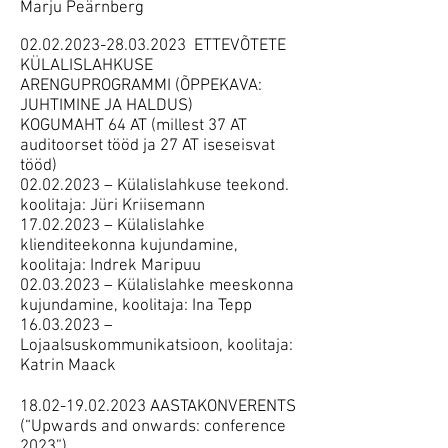
Marju Peärnberg
02.02.2023-28.03.2023
ETTEVÕTETE
KÜLALISLAHKUSE
ARENGUPROGRAMMI (ÕPPEKAVA:
JUHTIMINE JA HALDUS)
KOGUMAHT 64 AT (millest 37 AT
auditoorset tööd ja 27 AT iseseisvat
tööd)
02.02.2023 – Külalislahkuse teekond.
koolitaja: Jüri Kriisemann
17.02.2023 – Külalislahke
klienditeekonna kujundamine,
koolitaja: Indrek Maripuu
02.03.2023 – Külalislahke meeskonna
kujundamine, koolitaja: Ina Tepp
16.03.2023 –
Lo
jaalsuskommunikatsioon, koolitaja:
Katrin Maack
18.02-19.02.2023
AASTAKONVERENTS
(“Upwards and onwards: conference
2023”)