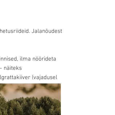
hetusriideid. Jalanõudest
kinnised, ilma nöörideta
- näiteks
lgrattakiiver (vajadusel