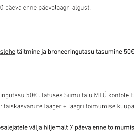
30 päeva enne päevalaagri algust.
islehe
täitmine ja broneeringutasu tasumine 50€
ringutasu 50€ ulatuses Siimu talu MTÜ kontol
 täiskasvanute laager + laagri toimumise kuupäe
osalejatele välja hiljemalt 7 päeva enne toimumi