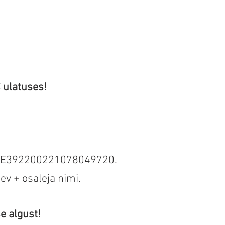
 ulatuses!
e EE392200221078049720.
v + osaleja nimi.
se algust!