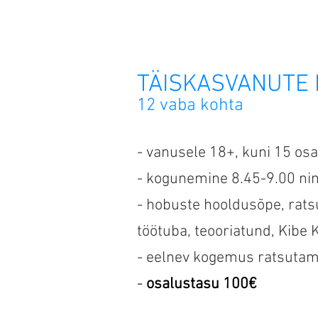
AVALEHT
MEIST
TREENINGUD
TÄISKASVANUTE 
12 vaba kohta
- vanusele 18+, kuni 15 osa
- kogunemine 8.45-9.00 nin
- hobuste hooldusõpe, ratsu
töötuba, teooriatund, Kibe 
- eelnev kogemus ratsutami
-
osalustasu 100€