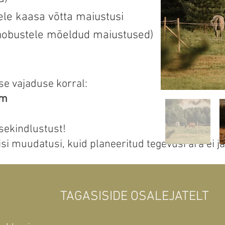
tele kaasa võtta maiustusi
 hobustele mõeldud maiustused)
se vajaduse korral:
om
sekindlustust!
lisi muudatusi, kuid planeeritud tegevusi ära ei jä
TAGASISIDE OSALEJATELT