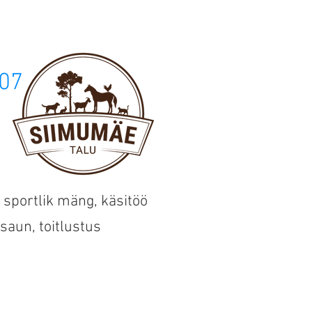
ÄRIKLIENT
ÜRITUSED
HINNAKIRI
07
 sportlik mäng, käsitöö
saun, toitlustus