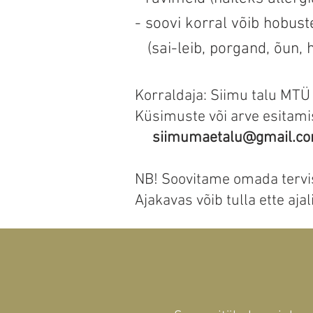
- soovi korral võib hobus
(sai-leib, porgand, õun,
Korraldaja: Siimu talu MTÜ
Küsimuste või arve esitami
siimumaetalu@gmail.c
NB! Soovitame omada tervi
Ajakavas võib tulla ette aja