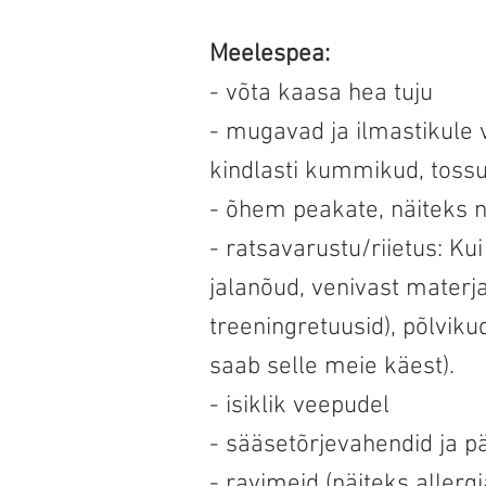
Meelespea:
- võta kaasa hea tuju
- mugavad ja ilmastikule 
kindlasti kummikud, tossud
- õhem peakate, näiteks 
- ratsavarustu/riietus: Kui
jalanõud, venivast materja
treeningretuusid), põlviku
saab selle meie käest).
- isiklik veepudel
- sääsetõrjevahendid ja 
- ravimeid (näiteks allergi