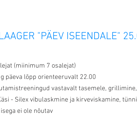
LOOMAMASSAAŽ
VABAPIDAMINE
LAAGRID
LAAGER "PÄEV ISEENDALE" 25.
lejat (miinimum 7 osalejat)
g päeva lõpp orienteeruvalt 22.00
tamistreeningud vastavalt tasemele, grillimine,
Käsi - Silex vibulaskmine ja kirveviskamine, tünni
sega ei ole nõutav