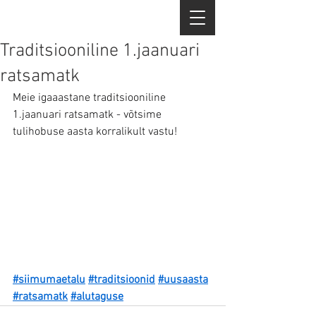
Traditsiooniline 1.jaanuari
ratsamatk
Meie igaaastane traditsiooniline 
1.jaanuari ratsamatk - võtsime 
tulihobuse aasta korralikult vastu!
#siimumaetalu
#traditsioonid
#uusaasta
#ratsamatk
#alutaguse