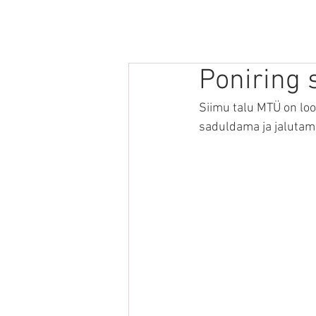
AVALEHT
MEIST
TREENINGUD
Poniring 
Siimu talu MTÜ on lo
saduldama ja jalutam