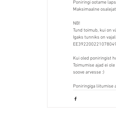
Poniringi ootame laps
Maksimaalne osalejate
NB! 
Tund toimub, kui on v
Igaks tunniks on vaja
EE392200221078049720
Kui oled poniringist h
Toimumise ajad ei ole 
soove arvesse :)
Poniringiga liitumise 