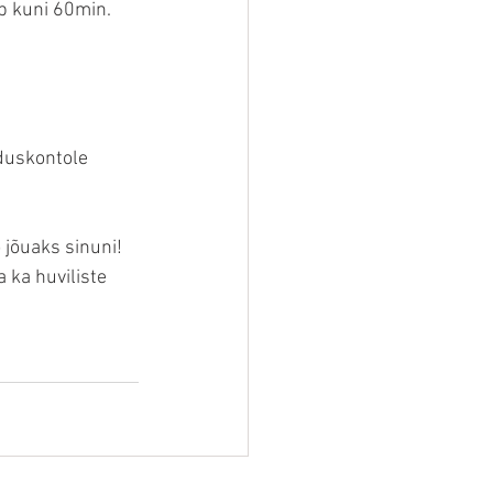
b kuni 60min.  
duskontole 
 jõuaks sinuni! 
 ka huviliste 