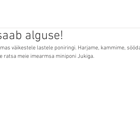
LOOMAMASSAAŽ
VABAPIDAMINE
LAAGRID
saab alguse!
omas väikestele lastele poniringi. Harjame, kammime, sööd
e ratsa meie imearmsa miniponi Jukiga.