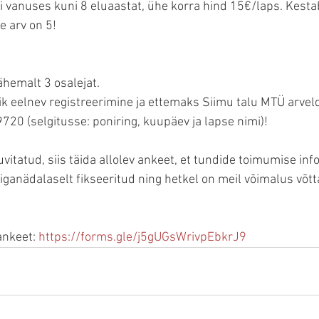
i vanuses kuni 8 eluaastat, ühe korra hind 15€/laps. Kesta
 arv on 5!
ähemalt 3 osalejat. 
lik eelnev registreerimine ja ettemaks Siimu talu MTÜ arvel
 (selgitusse: poniring, kuupäev ja lapse nimi)!
uvitatud, siis täida allolev ankeet, et tundide toimumise info
iganädalaselt fikseeritud ning hetkel on meil võimalus võtta
ankeet: 
https://forms.gle/j5gUGsWrivpEbkrJ9