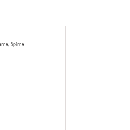
ÄRIKLIENT
ÜRITUSED
HINNAKIRI
ame, õpime 