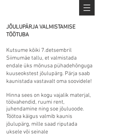
JÕULUPÄRJA VALMISTAMISE
TÖÖTUBA
Kutsume kõiki 7.detsembril
Siimumäe tallu, et valmistada
endale üks mõnusa pühadehõnguga
kuuseokstest jõulupärg. Pärja saab
kaunistada vastavalt oma soovidele!
Hinna sees on kogu vajalik materjal,
töövahendid, ruumi rent,
juhendamine ning soe jõuluoode.
Töötoa käigus valmib kaunis
jõulupärg, mille saad riputada
uksele või seinale